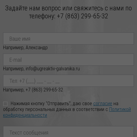
04.02.2026
Задайте нам вопрос или свяжитесь с нами по
Внимание! Свежая партия СИЛИКАГЕЛЯ ИНДИКАТОРНОГО
телефону:
+7 (863) 299-65-32
уже на складе! 🔥
Уважаемые Партнёры! Дорогие Друзья! Реализуем
СИЛИКАГЕЛЬ ИНДИКАТОРНЫЙ по индивидуа
02.02.2026
Например, Александр
Внимание! Свежая партия ЦИНКА ХЛОРИСТОГО уже на
складе! 🔥
Уважаемые Партнёры! Дорогие Друзья! Реализуем ЦИНК
Например, info@ugreaktiv-galvanika.ru
ХЛОРИСТЫЙ по индивидуальным заказ
29.01.2026
Например, +7 (863) 299-65-32
Новое поступление ВОСКА ПЧЕЛИННОГО по отличной
цене!
Нажимая кнопку "Отправить", даю свое
согласие
на
Уважаемые Партнёры! Дорогие Друзья! Реализуем ВОСК
обработку персональных данных в соответствии с
Политикой
ПЧЕЛИННЫЙ по индивидуальным заказ
конфиденциальности