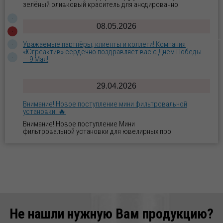
зелёный оливковый краситель для анодированно
08.05.2026
Уважаемые партнёры, клиенты и коллеги! Компания
«Югреактив» сердечно поздравляет вас с Днём Победы
— 9 Мая!
29.04.2026
Внимание! Новое поступление мини фильтровальной
установки! 🔥
Внимание! Новое поступление Мини
фильтровальной установки для ювелирных про
07.04.2026
Готовое решение для блестящего и щелочного
цинкования: оборудование и все необходимые реагенты
«под ключ»!
Готовое решение для блестящего цинкования:
оборудование и все необходимые реагенты «под к
Не нашли нужную Вам продукцию?