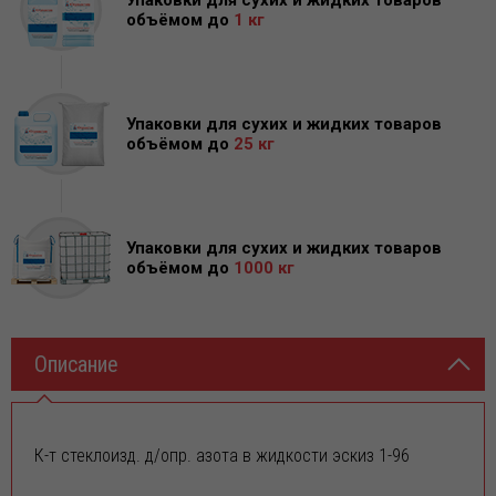
Упаковки для сухих и жидких товаров
объёмом до
1 кг
Упаковки для сухих и жидких товаров
объёмом до
25 кг
Упаковки для сухих и жидких товаров
объёмом до
1000 кг
27.07.2026
Внимание! Новое поступление: цинковые аноды на складе
Описание
Югреактив!
Уважаемые Партнёры! Дорогие Друзья! Реализуем
ЦИНКОВЫЕ АНОДЫ по индивидуальным заказ
К-т стеклоизд. д/опр. азота в жидкости эскиз 1-96
16.06.2026