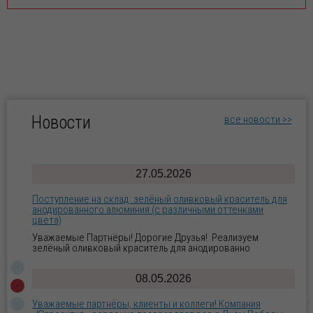
Приглашаем на конференцию-семинар (предварительно)
15-16 сентября 2026 года в Москве по новым
гальваническим технологиям
Уважаемые Господа! Приглашаем вас (предварительно)
15–16 сентября 2026 года в
01.06.2026
Внимание! Свежая партия ГИПОХЛОРИТА КАЛЬЦИЯ уже на
складе! 🔥
Новости
все новости >>
Уважаемые Партнёры! Дорогие Друзья! Реализуем
ГИПОХЛОРИТ КАЛЬЦИЯ по индивидуальным з
27.05.2026
Поступление на склад: зелёный оливковый краситель для
анодированного алюминия (с различными оттенками
цвета)
Уважаемые Партнёры! Дорогие Друзья! Реализуем
зелёный оливковый краситель для анодированно
08.05.2026
Уважаемые партнёры, клиенты и коллеги! Компания