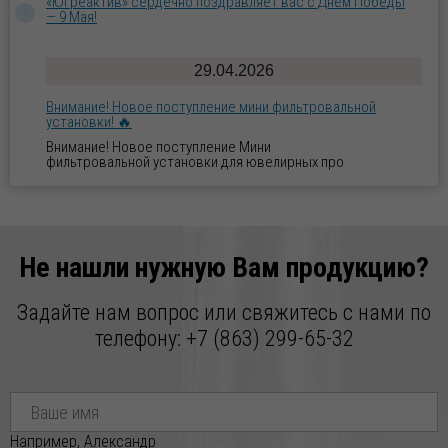
«Югреактив» сердечно поздравляет вас с Днём Победы
— 9 Мая!
29.04.2026
Внимание! Новое поступление мини фильтровальной
установки! 🔥
Внимание! Новое поступление Мини
фильтровальной установки для ювелирных про
07.04.2026
Готовое решение для блестящего и щелочного
цинкования: оборудование и все необходимые реагенты
Не нашли нужную Вам продукцию?
«под ключ»!
Готовое решение для блестящего цинкования:
Задайте нам вопрос или свяжитесь с нами по
оборудование и все необходимые реагенты «под к
телефону:
+7 (863) 299-65-32
04.02.2026
Внимание! Свежая партия СИЛИКАГЕЛЯ ИНДИКАТОРНОГО
уже на складе! 🔥
Уважаемые Партнёры! Дорогие Друзья! Реализуем
Например, Александр
СИЛИКАГЕЛЬ ИНДИКАТОРНЫЙ по индивидуа