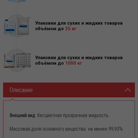
27.07.2026
Внимание! Новое поступление: цинковые аноды на складе
Югреактив!
Упаковки для сухих и жидких товаров
объёмом до
25 кг
Уважаемые Партнёры! Дорогие Друзья! Реализуем
ЦИНКОВЫЕ АНОДЫ по индивидуальным заказ
16.06.2026
Упаковки для сухих и жидких товаров
Приглашаем на конференцию-семинар (предварительно)
объёмом до
1000 кг
15-16 сентября 2026 года в Москве по новым
гальваническим технологиям
Уважаемые Господа! Приглашаем вас (предварительно)
15–16 сентября 2026 года в
Описание
01.06.2026
Внимание! Свежая партия ГИПОХЛОРИТА КАЛЬЦИЯ уже на
складе! 🔥
Внешний вид:
бесцветная прозрачная жидкость.
Уважаемые Партнёры! Дорогие Друзья! Реализуем
ГИПОХЛОРИТ КАЛЬЦИЯ по индивидуальным з
Массовая доля основного вещества не менее 99,93%
27.05.2026