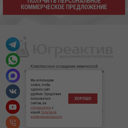
ПОЛУЧИТЬ ПЕРСОНАЛЬНОЕ
КОММЕРЧЕСКОЕ ПРЕДЛОЖЕНИЕ
Комплексное оснащение химической
продукцией, реактивами высокой очистки и
лабораторным оборудованием.
Мы используем
cookie, чтобы
Мы в соцсетях
сделать сайт
удобнее. Продолжая
ХОРОШО
пользоваться
сайтом, вы
© 2005-2024 Югреактив — (с) — Все права защищены.
соглашаетесь
с
Разработка интернет-магазина
в Megagroup.ru
нашей
Политикой
Политика конфиденциальности
конфиденциальности