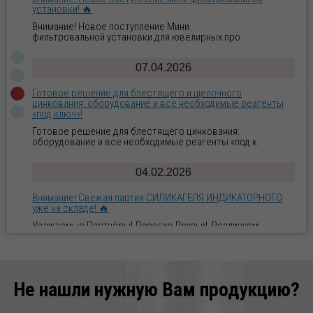
«под ключ»!
Готовое решение для блестящего цинкования:
оборудование и все необходимые реагенты «под к
04.02.2026
Внимание! Свежая партия СИЛИКАГЕЛЯ ИНДИКАТОРНОГО
уже на складе! 🔥
Уважаемые Партнёры! Дорогие Друзья! Реализуем
СИЛИКАГЕЛЬ ИНДИКАТОРНЫЙ по индивидуа
02.02.2026
Внимание! Свежая партия ЦИНКА ХЛОРИСТОГО уже на
складе! 🔥
Уважаемые Партнёры! Дорогие Друзья! Реализуем ЦИНК
ХЛОРИСТЫЙ по индивидуальным заказ
29.01.2026
Новое поступление ВОСКА ПЧЕЛИННОГО по отличной
Не нашли нужную Вам продукцию?
цене!
Уважаемые Партнёры! Дорогие Друзья! Реализуем ВОСК