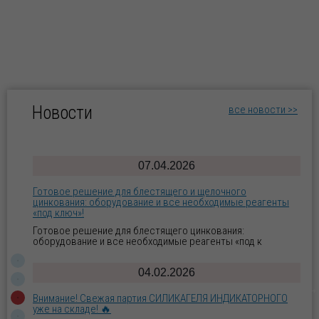
Уважаемые партнёры, клиенты и коллеги! Компания
«Югреактив» сердечно поздравляет вас с Днём Победы
— 9 Мая!
29.04.2026
Внимание! Новое поступление мини фильтровальной
установки! 🔥
Новости
все новости >>
Внимание! Новое поступление Мини
фильтровальной установки для ювелирных про
07.04.2026
Готовое решение для блестящего и щелочного
цинкования: оборудование и все необходимые реагенты
«под ключ»!
Готовое решение для блестящего цинкования:
оборудование и все необходимые реагенты «под к
04.02.2026
Внимание! Свежая партия СИЛИКАГЕЛЯ ИНДИКАТОРНОГО
уже на складе! 🔥