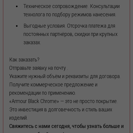
Техническое сопровождение. Консультации
технолога по подбору режимов нанесения.
Выгодные условия. Отсрочка платежа для
постоянных партнёров, скидки при крупных
заказах.
Как заказать?
Отправьте заявку на почту .
Укажите нужный объём и реквизиты для договора.
Получите коммерческое предложение и
27.07.2026
рекомендации по применению.
«Armour Black Chrome» — это не просто покрытие.
Внимание! Новое поступление: цинковые аноды на складе
Югреактив!
Это инвестиция в долговечность и стиль ваших
Уважаемые Партнёры! Дорогие Друзья! Реализуем
ЦИНКОВЫЕ АНОДЫ по индивидуальным заказ
изделий.
Свяжитесь с нами сегодня, чтобы узнать больше и
16.06.2026