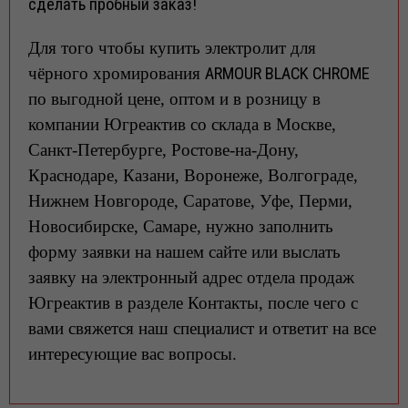
сделать пробный заказ!
Приглашаем на конференцию-семинар (предварительно)
15-16 сентября 2026 года в Москве по новым
Для того чтобы
купить электролит для
гальваническим технологиям
чёрного хромирования
ARMOUR BLACK CHROME
Уважаемые Господа! Приглашаем вас (предварительно)
15–16 сентября 2026 года в
по выгодной цене, оптом и в розницу в
компании Югреактив со склада в Москве,
01.06.2026
Санкт-Петербурге, Ростове-на-Дону,
Внимание! Свежая партия ГИПОХЛОРИТА КАЛЬЦИЯ уже на
Краснодаре, Казани, Воронеже, Волгограде,
складе! 🔥
Уважаемые Партнёры! Дорогие Друзья! Реализуем
Нижнем Новгороде, Саратове, Уфе, Перми,
ГИПОХЛОРИТ КАЛЬЦИЯ по индивидуальным з
Новосибирске, Самаре, нужно заполнить
форму заявки на нашем сайте или выслать
27.05.2026
заявку на электронный адрес отдела продаж
Поступление на склад: зелёный оливковый краситель для
анодированного алюминия (с различными оттенками
Югреактив в разделе Контакты, после чего с
цвета)
вами свяжется наш специалист и ответит на все
Уважаемые Партнёры! Дорогие Друзья! Реализуем
зелёный оливковый краситель для анодированно
интересующие вас вопросы.
08.05.2026