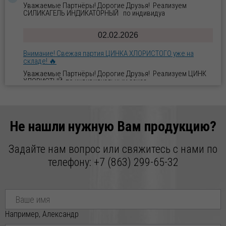
Уважаемые Партнёры! Дорогие Друзья! Реализуем
СИЛИКАГЕЛЬ ИНДИКАТОРНЫЙ по индивидуа
02.02.2026
Внимание! Свежая партия ЦИНКА ХЛОРИСТОГО уже на
складе! 🔥
Уважаемые Партнёры! Дорогие Друзья! Реализуем ЦИНК
ХЛОРИСТЫЙ по индивидуальным заказ
29.01.2026
Новое поступление ВОСКА ПЧЕЛИННОГО по отличной
Не нашли нужную Вам продукцию?
цене!
Уважаемые Партнёры! Дорогие Друзья! Реализуем ВОСК
Задайте нам вопрос или свяжитесь с нами по
ПЧЕЛИННЫЙ по индивидуальным заказ
телефону:
+7 (863) 299-65-32
Например, Александр