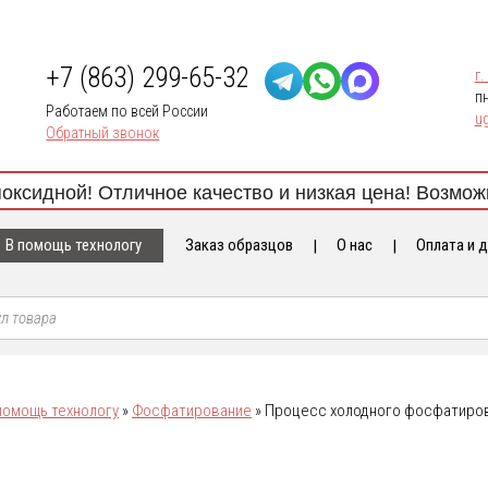
+7 (863) 299-65-32
г.
пн
Работаем по всей России
ug
Обратный звонок
ной! Отличное качество и низкая цена! Возможна от
В помощь технологу
Заказ образцов
О нас
Оплата и 
помощь технологу
»
Фосфатирование
»
Процесс холодного фосфатиров