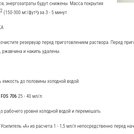
ся,
энергозатраты
будут
снижены.
Масса покрытия
е
2
(150-300
мг/фут
за 3 - 5 минут.
²
)
КА
очистите резервуар перед приготовлением раствора. Перед при
, ржавчина и накипь удалены.
о
в
ной
ь
емкость
до половины холодной водой.
в
FOS 706
25
- 40
мл/л.
о рабочего уровня холодной водой и перемешать.
в
 Усилитель
«А»
из расчета
1 - 1,5
мл/л
непосредственно перед на
й