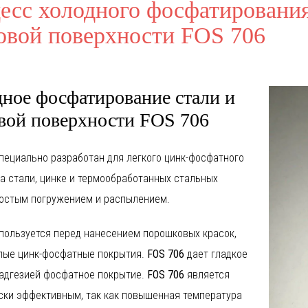
есс холодного фосфатирования
е
овой поверхности FOS 706
ное фосфатирование стали и
ли
я
вой поверхности FOS 706
специально разработан для легкого цинк-фосфатного
на
стали, цинке
и термообработанны
х
стальн
ых
ые
е
ры
иривание
остым погружением и распылением.
тые
е
пользуется
перед нанесением
порошков
ых
крас
ок
,
ая
л
ые
цинк-фосфатн
ые
покрытия.
FOS 706
дает гладкое
лировка
ного
адгезией
фосфатное покрытие.
FOS 706
является
я
ные
е
ски эффективным, так как
повышенная
температура