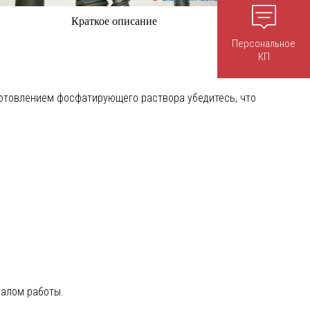
Краткое описание
Персональное
КП
готовлением фосфатирующего раствора убедитесь, что
ч
алом
работ
ы
.