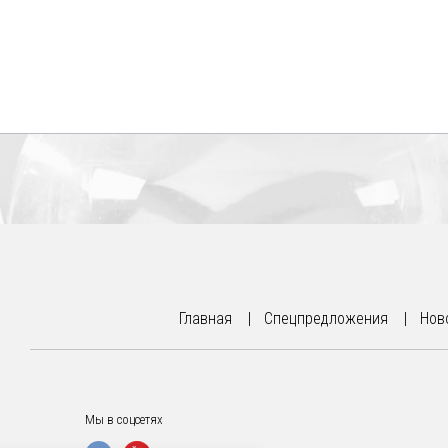
ции
оры
образователи
ские
ие
ной
и
и
Главная
Спецпредложения
Нов
ли
Мы в соцсетях