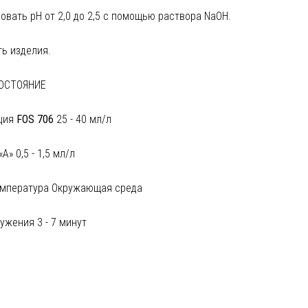
р
овать
рН от 2,0 до 2,5 с помощью раствора NaOH.
ть
изделия
.
ватели
ых
х
ОСТОЯНИЕ
ватели
ь
ция
FOS 706
25 - 40
мл
/
л
оль
е
ватели
х
«А»
0,5 - 1,5 мл/л
оль
го
емпература Окружающая среда
х
в
ужения 3 - 7 минут
е
ного
е
е
ные