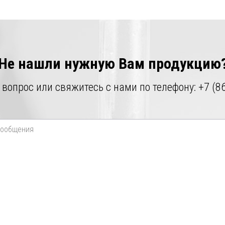
е
ли
атое
е
е
ких
лей
Не нашли нужную Вам продукцию
 вопрос или свяжитесь с нами по телефону:
+7 (8
тели
тели)
тели
ели
ли