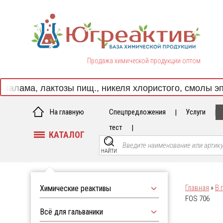
Продажа химической продукции оптом
ма, лактозы пищ., никеля хлористого, смолы эпоксид
На главную
Спецпредложения
Услуги
тест
КАТАЛОГ
27.07.2026
НАЙТИ
Внимание! Новое поступление:
цинковые аноды на складе
Югреактив!
Главная
»
В 
Химические реактивы
Уважаемые Партнёры! Дорогие
Кислоты
Друзья! Реализуем ЦИНКОВЫЕ
FOS 706
АНОДЫ по индивидуальным заказ
Органические
Всё для гальваники
Экспертная
кислоты
помощь