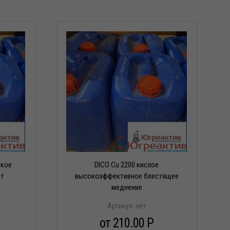
ское
DICO Cu 2200 кислое
ат
высокоэффективное блестящее
меднение
Артикул:
нет
от 210.00 P