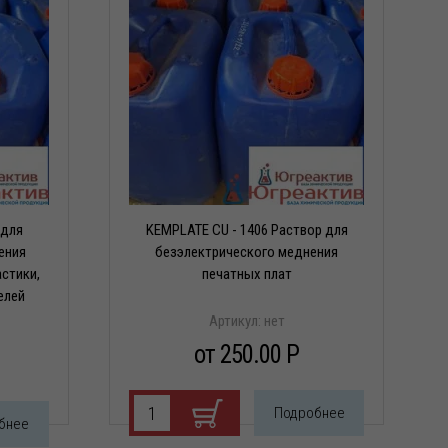
 для
KEMPLATE CU - 1406 Раствор для
ения
безэлектрического меднения
астики,
печатных плат
елей
Артикул:
нет
от 250.00 P
Подробнее
бнее