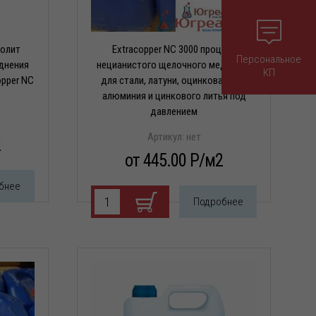
олит
Extracopper NC 3000 процесс
Персональное
днения
нецианистого щелочного меднения
КП
opper NC
для стали, латуни, оцинкованного
алюминия и цинкового литья под
давлением
Артикул:
нет
2
от 445.00 P/м2
бнее
Подробнее