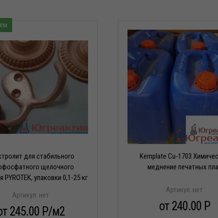
ского
я
ем
х
ктролит для стабильного
Kemplate Cu-1703 Химиче
офосфатного щелочного
меднение печатных пл
 PYROTEK, упаковки 0,1-25 кг
Артикул:
нет
Артикул:
нет
ели
от 240.00 P
от 245.00 P/м2