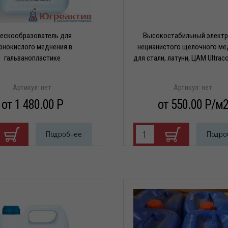
ескообразователь для
Высокостабильный электр
ватели
рнокислого меднения в
нецианистого щелочного ме
гальванопластике
для стали, латуни, ЦАМ Ultrac
ых
х
ватели
ь
Артикул:
нет
Артикул:
нет
оль
от 1 480.00 P
от 550.00 P/м
е
ватели
х
оль
го
Подробнее
Подро
х
в
е
ного
е
е
ные