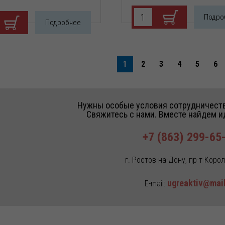
Подро
Подробнее
1
2
3
4
5
6
е
Нужны особые условия сотрудничеств
Свяжитесь с нами. Вместе найдем 
я)
+7 (863) 299-65
ия
ое,
г. Ростов-на-Дону, пр-т Корол
ное
ие
ugreaktiv@mail
E-mail: