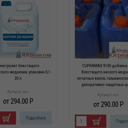
ции
оры
образователи
ские
ие
ной
лектролит блестящего
CUPRAMAX 9100 добавка
лого меднения, упаковки 0,1-
блестящего кислого медн
и
20 л
печатных валов, гальванопл
и
декоративно-защитных ц
Артикул:
нет
Артикул:
нет
от 294.00 P
от 290.00 P
ли
Подробнее
Подро