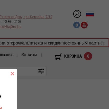
 Ростов-на-Дону, пр-т Королёва, 7/19
-пт 8:30 - 17:00
reaktiv@mail.ru
чка платежа и скидки постоянным партнёрам! Бронир
доставка
Контакты
КОРЗИНА
0
А
ВА