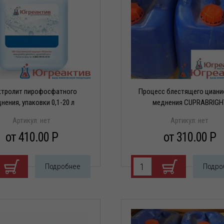
е
ли
атое
е
е
ких
лей
ктролит пирофосфатного
Процесс блестящего циани
тели
нения, упаковки 0,1-20 л
меднения CUPRABRIGH
тели)
Артикул:
нет
Артикул:
нет
от 410.00 P
от 310.00 P
Подробнее
Подро
тели
ели
ли