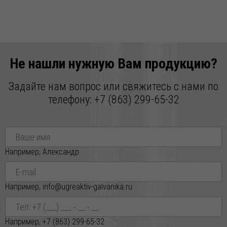
29.01.2026
Новое поступление ВОСКА ПЧЕЛИННОГО по отличной
цене!
Уважаемые Партнёры! Дорогие Друзья! Реализуем ВОСК
ПЧЕЛИННЫЙ по индивидуальным заказ
Не нашли нужную Вам продукцию?
Задайте нам вопрос или свяжитесь с нами по
телефону:
+7 (863) 299-65-32
Например, Александр
Например, info@ugreaktiv-galvanika.ru
Например, +7 (863) 299-65-32