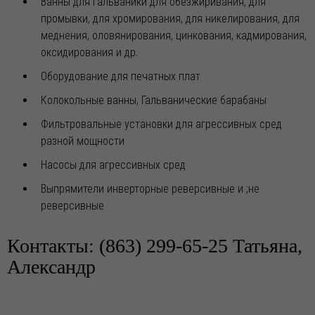
Ванны для гальваники для обезжиривания, для
складе! 🔥
промывки, для хромирования, для никелирования, для
Уважаемые Партнёры! Дорогие Друзья! Реализуем
ГИПОХЛОРИТ КАЛЬЦИЯ по индивидуальным з
меднения, оловянирования, цинкования, кадмирования,
оксидирования и др.
27.05.2026
Оборудование для печатных плат
Поступление на склад: зелёный оливковый краситель для
анодированного алюминия (с различными оттенками
Колокольные ванны, Гальванические барабаны
цвета)
Фильтровальные установки для агрессивных сред
Уважаемые Партнёры! Дорогие Друзья! Реализуем
зелёный оливковый краситель для анодированно
разной мощности
Насосы для агрессивных сред
08.05.2026
Выпрямители инверторные реверсивные и ;не
Уважаемые партнёры, клиенты и коллеги! Компания
«Югреактив» сердечно поздравляет вас с Днём Победы
реверсивные
— 9 Мая!
Контакты: (863) 299-65-25 Татьяна,
29.04.2026
Александр
Внимание! Новое поступление мини фильтровальной
установки! 🔥
Внимание! Новое поступление Мини