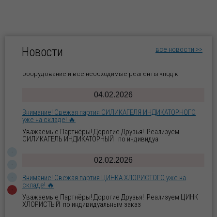
фильтровальной установки для ювелирных про
07.04.2026
Готовое решение для блестящего и щелочного
цинкования: оборудование и все необходимые реагенты
Новости
все новости >>
«под ключ»!
Готовое решение для блестящего цинкования:
оборудование и все необходимые реагенты «под к
04.02.2026
Внимание! Свежая партия СИЛИКАГЕЛЯ ИНДИКАТОРНОГО
уже на складе! 🔥
Уважаемые Партнёры! Дорогие Друзья! Реализуем
СИЛИКАГЕЛЬ ИНДИКАТОРНЫЙ по индивидуа
02.02.2026
Внимание! Свежая партия ЦИНКА ХЛОРИСТОГО уже на
складе! 🔥
Уважаемые Партнёры! Дорогие Друзья! Реализуем ЦИНК
ХЛОРИСТЫЙ по индивидуальным заказ