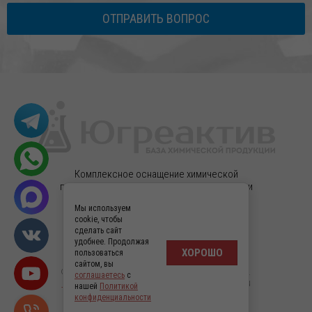
ОТПРАВИТЬ ВОПРОС
Комплексное оснащение химической
продукцией, реактивами высокой очистки и
лабораторным оборудованием.
Мы используем
cookie, чтобы
Мы в соцсетях
сделать сайт
удобнее. Продолжая
ХОРОШО
пользоваться
сайтом, вы
© 2005-2024 Югреактив — (с) — Все права защищены.
соглашаетесь
с
Разработка интернет-магазина
в Megagroup.ru
нашей
Политикой
Политика конфиденциальности
конфиденциальности