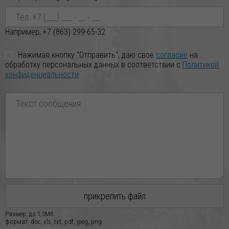
ХЛОРИСТЫЙ по индивидуальным заказ
29.01.2026
Например, +7 (863) 299-65-32
Новое поступление ВОСКА ПЧЕЛИННОГО по отличной
цене!
Нажимая кнопку "Отправить", даю свое
согласие
на
Уважаемые Партнёры! Дорогие Друзья! Реализуем ВОСК
обработку персональных данных в соответствии с
Политикой
ПЧЕЛИННЫЙ по индивидуальным заказ
конфиденциальности
прикрепить файл
Размер: до 1,5Мб
формат: doc, xls, txt, pdf, jpeg, png