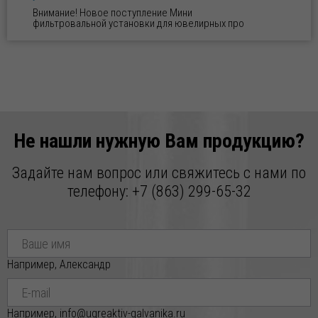
Внимание! Новое поступление Мини
фильтровальной установки для ювелирных про
07.04.2026
Готовое решение для блестящего и щелочного
цинкования: оборудование и все необходимые реагенты
«под ключ»!
Готовое решение для блестящего цинкования:
оборудование и все необходимые реагенты «под к
Не нашли нужную Вам продукцию?
04.02.2026
Задайте нам вопрос или свяжитесь с нами по
Внимание! Свежая партия СИЛИКАГЕЛЯ ИНДИКАТОРНОГО
телефону:
+7 (863) 299-65-32
уже на складе! 🔥
Уважаемые Партнёры! Дорогие Друзья! Реализуем
СИЛИКАГЕЛЬ ИНДИКАТОРНЫЙ по индивидуа
02.02.2026
Например, Александр
Внимание! Свежая партия ЦИНКА ХЛОРИСТОГО уже на
складе! 🔥
Уважаемые Партнёры! Дорогие Друзья! Реализуем ЦИНК
Например, info@ugreaktiv-galvanika.ru